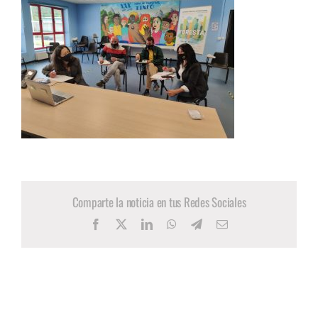
Comparte la noticia en tus Redes Sociales
Facebook
X
LinkedIn
WhatsApp
Telegram
Correo
electrónico