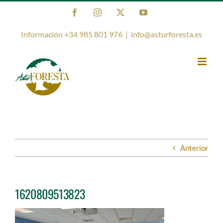
Saltar
Facebook
Instagram
X
YouTube
al
contenido
Información +34 985 801 976
|
info@asturforesta.es
Anterior
1620809513823