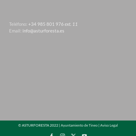
Teléfono:
+34 985 801 976
ext. 11
Email:
info@asturforesta.es
©
ASTURFORESTA 2022 |
Ayuntamiento de Tineo
|
Aviso Legal
Facebook
Instagram
X
YouTube