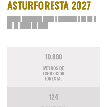
ASTURFORESTA 2027
M
O
N
T
E
A
R
M
A
Y
Á
N
,
T
I
N
E
O
|
A
S
T
U
R
I
A
S
|
2
7
,
2
8
Y
2
9
D
E
M
A
Y
O
D
E
2
0
2
7
10.800
METROS DE
EXPOSICIÓN
FORESTAL
124