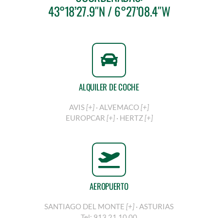
43°18’27.9″N / 6°27’08.4″W
ALQUILER DE COCHE
AVIS
[+]
·
ALVEMACO
[+]
EUROPCAR
[+]
·
HERTZ
[+]
AEROPUERTO
SANTIAGO DEL MONTE
[+]
·
ASTURIAS
Tel:
913 21 10 00