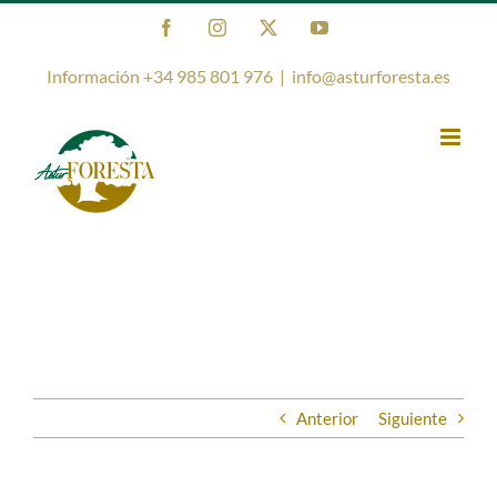
Saltar
Facebook
Instagram
X
YouTube
al
contenido
Información +34 985 801 976
|
info@asturforesta.es
Anterior
Siguiente