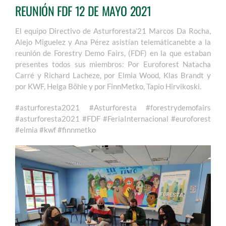
REUNIÓN FDF 12 DE MAYO 2021
El equipo Directivo de Asturforesta’21 Marcos Da Rocha,
Alejo Miguelez y Ana Pérez asistían telemáticanebte a la
reunión de Forestry Demo Fairs, (FDF) en la que estaban
presentes todos sus miembros: Por Euroforest Natacha
Carré y Richard Lacheze, por Elmia Wood, Klas Brandt y
por KWF, Helga Böhle y por FinnMetko, Tapio Hirvikoski.
#asturforesta2021 #Asturforesta #forestrydemofairs
#asturforesta2021 #FDF #FeriaInternacional #euroforest
#elmia #kwf #finnmetko