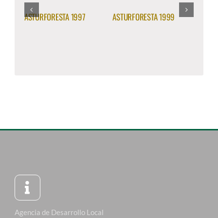
ASTURFORESTA 1997
ASTURFORESTA 1999
ASTU
Agencia de Desarrollo Local