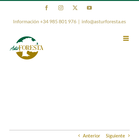
Saltar
Facebook
Instagram
X
YouTube
al
contenido
Información +34 985 801 976
|
info@asturforesta.es
Anterior
Siguiente