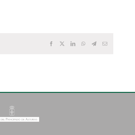
Facebook
X
LinkedIn
WhatsApp
Telegram
Correo
electrónico