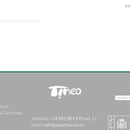
In
 forestal Asturforesta.
Local
La Curiscada
Teléfono:
+34 985 801 976
ext. 11
Email:
info@asturforesta.es