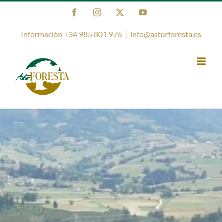
Saltar
Facebook
Instagram
X
YouTube
al
contenido
Información +34 985 801 976
|
info@asturforesta.es