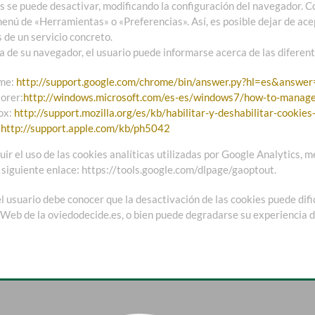
es se puede desactivar, modificando la configuración del navegador. 
enú de «Herramientas» o «Preferencias». Así, es posible dejar de ace
 de un servicio concreto.
a de su navegador, el usuario puede informarse acerca de las diferent
me:
http://support.google.com/chrome/bin/answer.py?hl=es&answe
orer:
http://windows.microsoft.com/es-es/windows7/how-to-manage-
ox:
http://support.mozilla.org/es/kb/habilitar-y-deshabilitar-cookies
:
http://support.apple.com/kb/ph5042
ir el uso de las cookies analíticas utilizadas por Google Analytics, m
l siguiente enlace: https://tools.google.com/dlpage/gaoptout.
el usuario debe conocer que la desactivación de las cookies puede dif
 Web de la oviedodecide.es, o bien puede degradarse su experiencia 