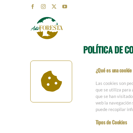
Saltar
Facebook
Instagram
X
YouTube
al
contenido
POLÍTICA DE C
¿Qué es una cookie y
Las cookies son peq
que se utiliza para
que se han visitado 
web la navegación s
puede recopilar in
Tipos de Cookies