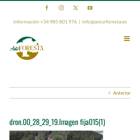
Saltar
Facebook
Instagram
X
YouTube
al
contenido
Información +34 985 801 976
|
info@asturforesta.es
Anterior
dron.00_28_29_19.Imagen fija015(1)