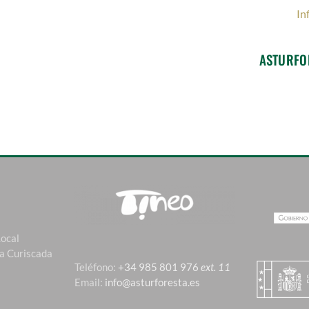
In
ASTURFO
Local
La Curiscada
Teléfono:
+34 985 801 976
ext. 11
Email:
info@asturforesta.es