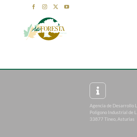
Saltar
Facebook
Instagram
X
YouTube
al
contenido
Agencia de Desarrollo 
Polígono Industrial de 
33877 Tineo, Asturias