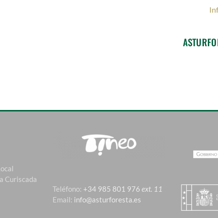
In
ASTURFO
Local
La Curiscada
Teléfono:
+34 985 801 976
ext. 11
Email:
info@asturforesta.es