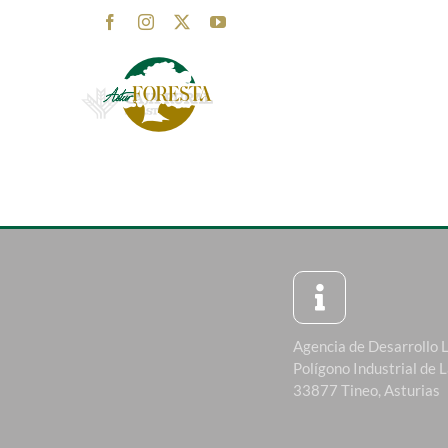
Saltar
Facebook
Instagram
X
YouTube
al
contenido
Agencia de Desarrollo 
Polígono Industrial de 
33877 Tineo, Asturias