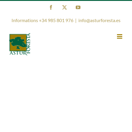
Skip
Facebook
X
YouTube
to
content
Informations +34 985 801 976
|
info@asturforesta.es