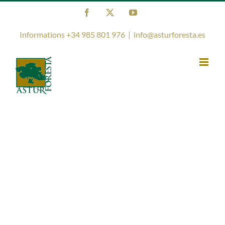
Skip
Facebook
X
YouTube
to
content
Informations +34 985 801 976
|
info@asturforesta.es