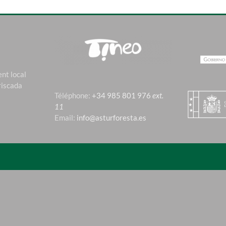
nt local
riscada
Téléphone:
+34 985 801 976
ext.
11
Email:
info@asturforesta.es