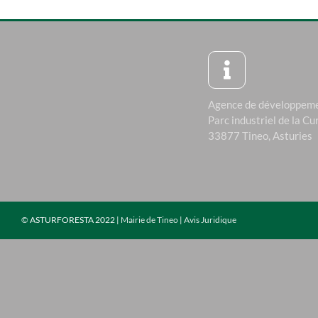
Agence de développeme
Parc industriel de la Cu
33877 Tineo, Asturies
©
ASTURFORESTA 2022 |
Mairie de Tineo
|
Avis Juridique