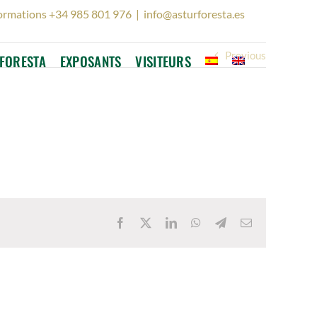
ormations +34 985 801 976
|
info@asturforesta.es
Previous
FORESTA
EXPOSANTS
VISITEURS
Facebook
X
LinkedIn
WhatsApp
Telegram
Email