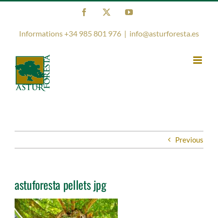
Skip
Facebook
X
YouTube
to
content
Informations +34 985 801 976
|
info@asturforesta.es
Previous
astuforesta pellets jpg