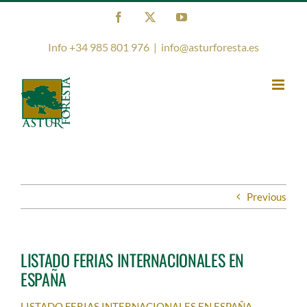
Skip
Facebook
X
YouTube
to
content
Info +34 985 801 976
|
info@asturforesta.es
Previous
LISTADO FERIAS INTERNACIONALES EN
ESPAÑA
LISTADO FERIAS INTERNACIONALES EN ESPAÑA