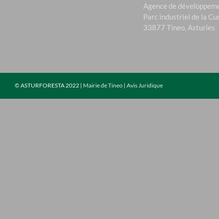
Agence de développeme
Parc industriel de la Cu
33877 Tineo, Asturies
©
ASTURFORESTA 2022 |
Mairie de Tineo
|
Avis Juridique