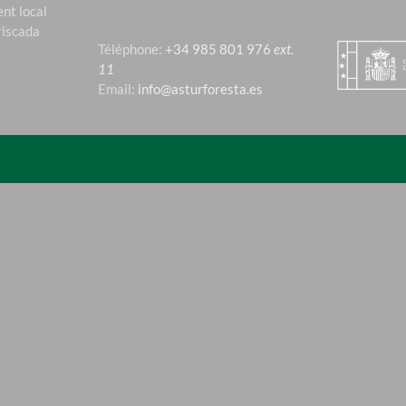
nt local
riscada
Téléphone:
+34 985 801 976
ext.
11
Email:
info@asturforesta.es